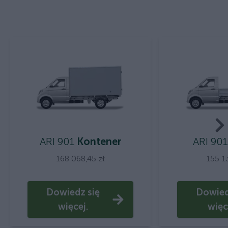
ARI 901
Kontener
ARI 901
168 068,45 zł
155 1
Dowiedz się
Dowied
więcej.
więc