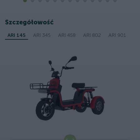
Szczegółowość
ARI 145
ARI 345
ARI 458
ARI 802
ARI 901