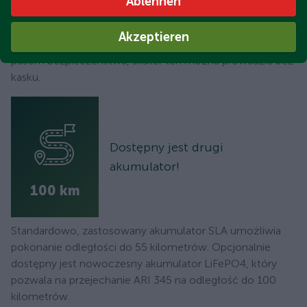
Ablehnen
maksymalną prędkością 45 km/h. Dzięki temu pojazd
może być prowadzony z uprawnieniami do jazdy
Akzeptieren
skuterem. Dzięki dachu kabinowemu i 3-punktowym
pasom bezpieczeństwa, skuter ten można prowadzić bez
kasku.
Dostępny jest drugi
akumulator!
100 km
Standardowo, zastosowany akumulator SLA umożliwia
pokonanie odległości do 55 kilometrów. Opcjonalnie
dostępny jest nowoczesny akumulator LiFePO4, który
pozwala na przejechanie ARI 345 na odległość do 100
kilometrów.