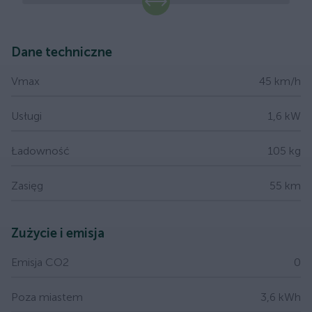
slide
Dane techniczne
Vmax
45 km/h
Usługi
1,6 kW
Ładowność
105 kg
Zasięg
55 km
Zużycie i emisja
Emisja CO2
0
Poza miastem
3,6 kWh