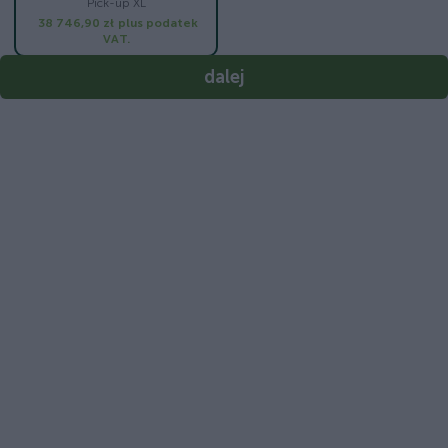
Pick-up XL
38 746,90 zł
plus podatek
VAT.
dalej