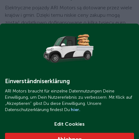
Elektryczne pojazdy ARI Motors są dotowane przez wiele
krajów i gmin. Dzięki temu niskie ceny zakupu mogą
zostać dodatkowo dofinansowane o kilka tysięcy euro.
Ponadto, przygotowaliśmy
przegląd wszystkich
możliwości dofinansowania
. Dowiedz się więcej o
możliwościach dofinansowania i zaoszczędź jeszcze
więcej pieniędzy!
Einverständniserklärung
ARI Motors braucht für einzelne Datennutzungen Deine
Einwilligung, um Dein Nutzererlebnis zu verbessern. Mit Klick auf
Zwinny skuter ładunkowy z
„Akzeptieren“ gibst Du diese Einwilligung. Unsere
platformą
Datenschutzerklärung findest Du
hier.
45 km/h
Edit Cookies
ARI Motors oferuje zwinny skuter ładunkowy ARI 345 z