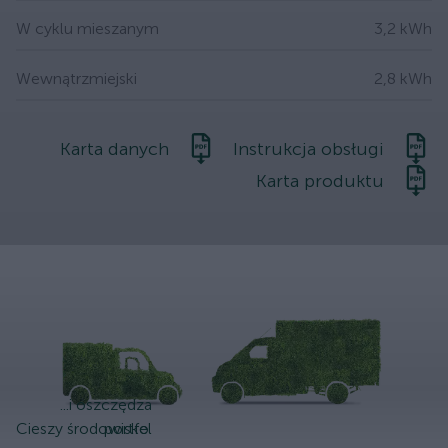
W cyklu mieszanym
3,2 kWh
Wewnątrzmiejski
2,8 kWh
Karta danych
Instrukcja obsługi
Karta produktu
...i oszczędza
Cieszy środowisko.
portfel