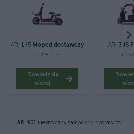
ARI 145
Moped dostawczy
ARI 345
F
17 218,45 zł
63 57
Dowiedz się
Dowied
więcej.
więc
ARI 901
Elektryczny samochód dostawczy