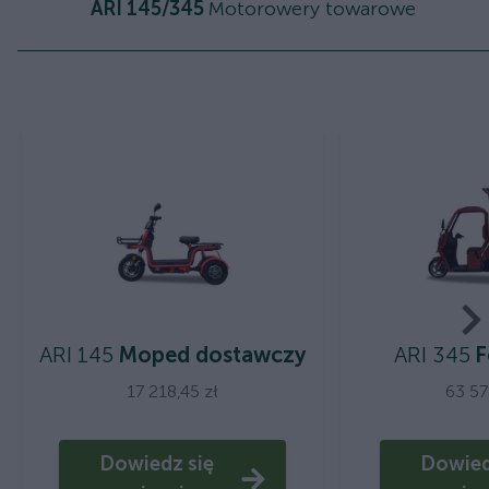
ARI 145/345
Motorowery towarowe
ARI 145
Moped dostawczy
ARI 345
F
17 218,45 zł
63 57
Dowiedz się
Dowied