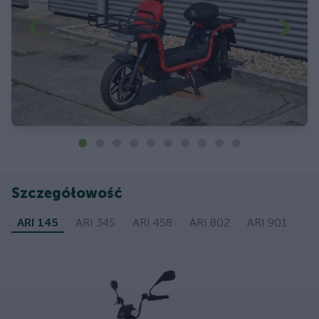
Szczegółowość
ARI 145
ARI 345
ARI 458
ARI 802
ARI 901