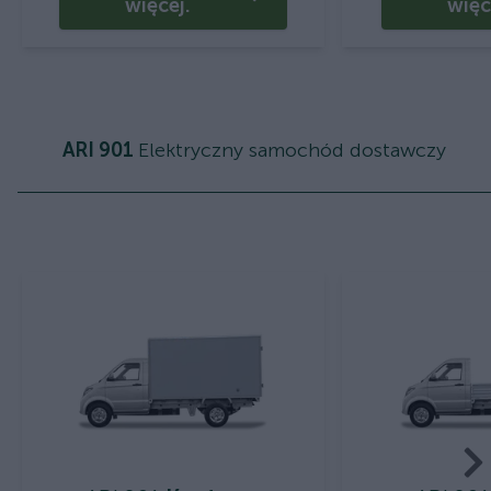
więcej.
więc
ARI 901
Elektryczny samochód dostawczy