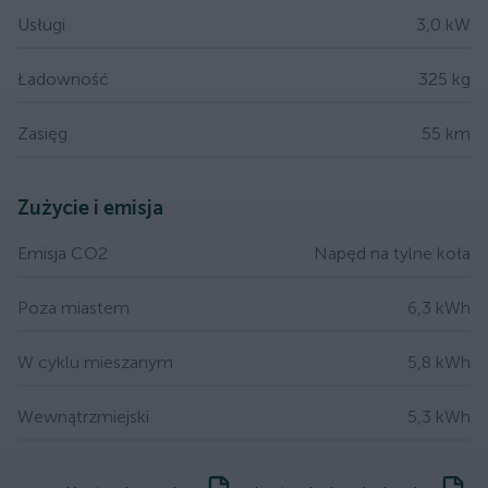
Usługi
3,0 kW
Ładowność
325 kg
Zasięg
55 km
Zużycie i emisja
Emisja CO2
Napęd na tylne koła
Poza miastem
6,3 kWh
W cyklu mieszanym
5,8 kWh
Wewnątrzmiejski
5,3 kWh