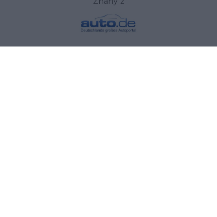
Znany z
Mały Elektrotransporter
ARI 458 Kontener
ARI 458 Chłodnia
ARI 458 Food Truck
ARI 458 Pick-up
ARI 458 Wóz handlowy