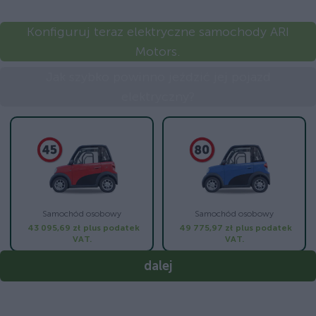
Konfiguruj teraz elektryczne samochody ARI
Motors.
Jak szybko powinno jeździć jej pojazd
elektryczny?
Samochód osobowy
Samochód osobowy
43 095,69 zł
plus podatek
49 775,97 zł
plus podatek
VAT.
VAT.
dalej