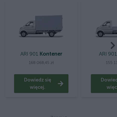
ARI 901
Kontener
ARI 901
168 068,45 zł
155 1
Dowiedz się
Dowied
więcej.
więc
You hav