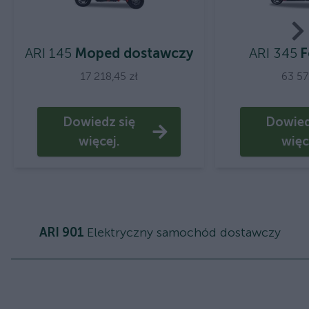
ARI 145
Moped dostawczy
ARI 345
F
17 218,45 zł
63 57
Dowiedz się
Dowied
więcej.
więc
ARI 901
Elektryczny samochód dostawczy