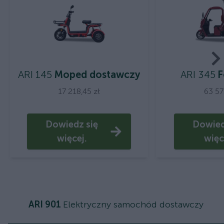
ARI 145
Moped dostawczy
ARI 345
F
17 218,45 zł
63 57
Dowiedz się
Dowied
więcej.
więc
ARI 901
Elektryczny samochód dostawczy