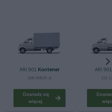
ARI 901
Kontener
ARI 901
168 068,45 zł
155 1
Dowiedz się
Dowied
więcej.
więc