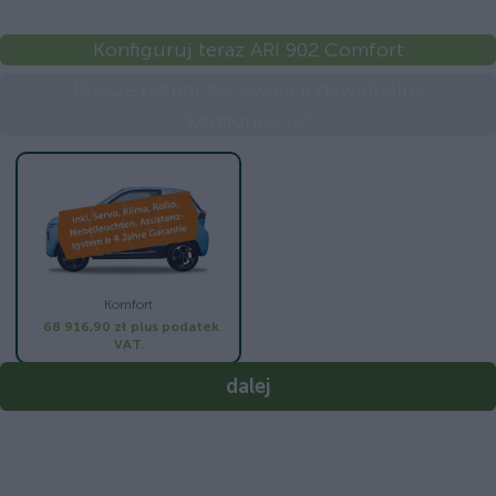
Konfiguruj teraz ARI 902 Comfort
Proszę rozpocząć swoją indywidualną
konfigurację!
Komfort
68 916,90 zł
plus podatek
VAT.
dalej