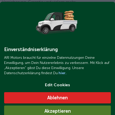
Versicherung, Garantie und vielem mehr.
Das könnte Sie auch interessieren
Einverständniserklärung
ARI Motors braucht für einzelne Datennutzungen Deine
Einwilligung, um Dein Nutzererlebnis zu verbessern. Mit Klick auf
„Akzeptieren“ gibst Du diese Einwilligung. Unsere
Datenschutzerklärung findest Du
hier.
ARI Bruni E-Auto im Einsatz als Zweitwagen im
Edit Cookies
Muldentalkreis bei Leipzig
Ablehnen
Akzeptieren