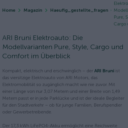
Elektr
Home
Magazin
Haeufig_gestellte_fragen
Modell
Pure, S
Cargo u
ARI Bruni Elektroauto: Die
Modellvarianten Pure, Style, Cargo und
Comfort im Überblick
Kompakt, elektrisch und erschwinglich – der
ARI Bruni
ist
das viersitzige Elektroauto von ARI Motors, das
Elektromobilität so zugänglich macht wie nie zuvor. Mit
einer Länge von nur 3,07 Metern und einer Breite von 1,49
Metern passt er in jede Parklücke und ist der ideale Begleiter
für den Stadtverkehr – ob für junge Familien, Berufspendler
oder Gewerbetreibende.
Der 17,3 kWh LiFePO4-Akku ermöglicht eine Reichweite