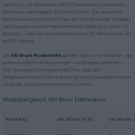
von bis zu 215 Kilometern (WLTP) bei einem kombinierten
Verbrauch von lediglich 9,9 kWh/100 km. Das entspricht
Betriebskosten von rund 3 Euro auf 100 Kilometer. Geladen
wird bequem an einer herkömmlichen Wallbox in etwa 4,5
Stunden – oder per Schnellladung in nur 35 Minuten von 30
auf 80 Prozent.
Die
ARI Bruni Modellreihe
gliedert sich in vier Varianten, die
unterschiedliche Anforderungen und Budgets bedienen –
vom günstigen Einstiegsmodell Pure über den
designorientierten Style und den gewerblich ausgerichteten
Cargo bis zum komfortbetonten Comfort.
Modellvergleich ARI Bruni Elektroauto
MERKMAL
ARI BRUNI PURE
ARI BRUNI 
Sitzplätze
2 oder 4
4