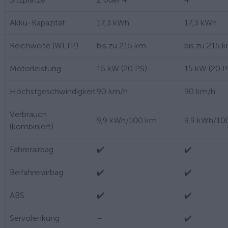
Akku-Kapazität
17,3 kWh
17,3 kWh
Reichweite (WLTP)
bis zu 215 km
bis zu 215 
Motorleistung
15 kW (20 PS)
15 kW (20 P
Höchstgeschwindigkeit
90 km/h
90 km/h
Verbrauch
9,9 kWh/100 km
9,9 kWh/10
(kombiniert)
Fahrerairbag
✔️
✔️
Beifahrerairbag
✔️
✔️
ABS
✔️
✔️
Servolenkung
–
✔️