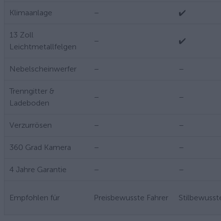
Klimaanlage
–
✔️
13 Zoll
–
✔️
Leichtmetallfelgen
Nebelscheinwerfer
–
–
Trenngitter &
–
–
Ladeboden
Verzurrösen
–
–
360 Grad Kamera
–
–
4 Jahre Garantie
–
–
Empfohlen für
Preisbewusste Fahrer
Stilbewusst