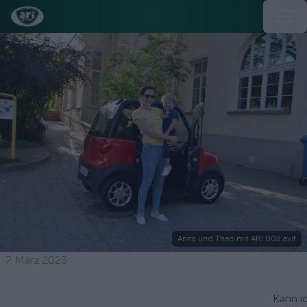
Anna und Theo mit ARI 802.avif
7. März 2023
Kann i