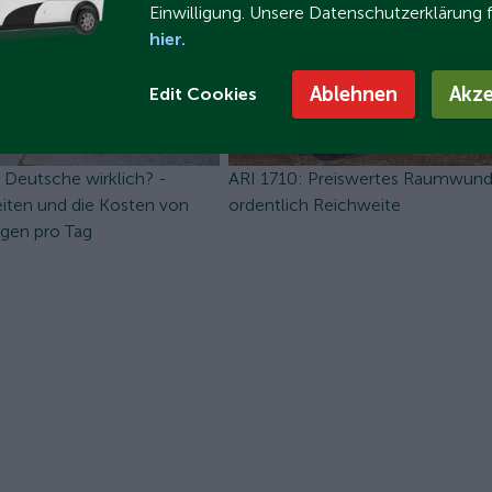
Einwilligung. Unsere Datenschutzerklärung 
hier.
Ablehnen
Akze
Edit Cookies
n Deutsche wirklich? -
ARI 1710: Preiswertes Raumwund
ten und die Kosten von
ordentlich Reichweite
ugen pro Tag