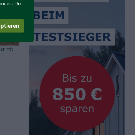
findest Du
ptieren
er mit