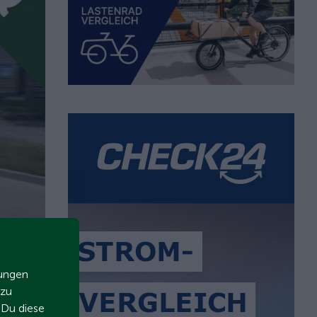
 1710.png
zungen
 zu
t Du diese