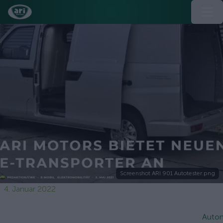
Screenshot ARI 901 Autotester.png
4. Januar 2022
Autom