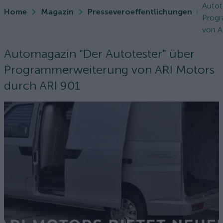
Autot
Home
Magazin
Presseveroeffentlichungen
Prog
von A
Automagazin “Der Autotester” über
Programmerweiterung von ARI Motors
durch ARI 901