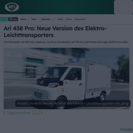
InsideEVs stellt Neuen Ari 458 Pro Elektro-Leichttransporter vor .png
3. September 2025
Inside