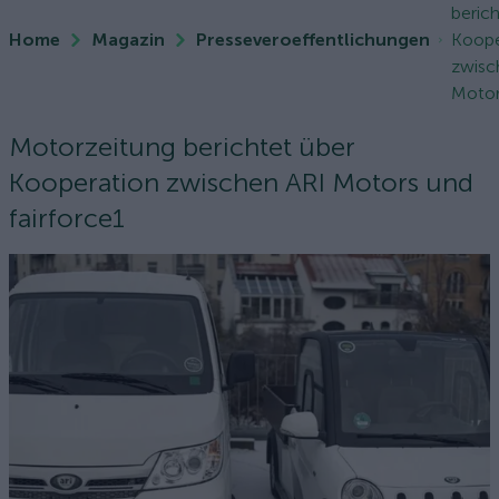
berich
Home
Magazin
Presseveroeffentlichungen
Koope
zwisc
Motors
Motorzeitung berichtet über
Kooperation zwischen ARI Motors und
fairforce1