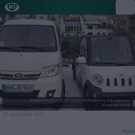
Screenshot 2022-12-23 120207 Motorzeitung über fairforce1
Kooperation.png
13. Dezember 2022
Motor