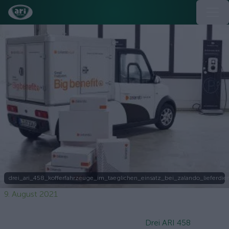
drei_ari_458_kofferfahrzeuge_im_taeglichen_einsatz_bei_zalando_lieferdien
9. August 2021
Drei ARI 458