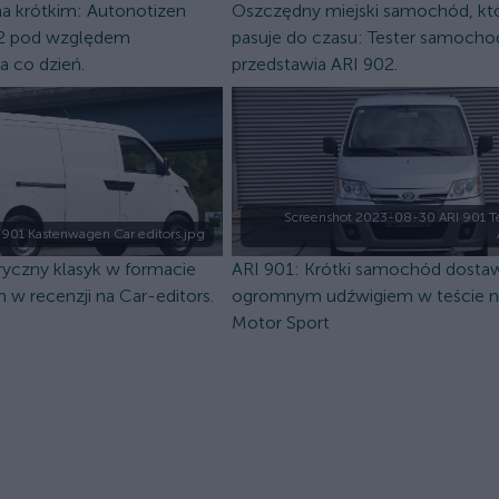
na krótkim: Autonotizen
Oszczędny miejski samochód, kt
02 pod względem
pasuje do czasu: Tester samoch
a co dzień.
przedstawia ARI 902.
Screenshot 2023-08-30 ARI 901 Te
 901 Kastenwagen Car editors.jpg
ryczny klasyk w formacie
ARI 901: Krótki samochód dosta
 recenzji na Car-editors.
ogromnym udźwigiem w teście n
Motor Sport