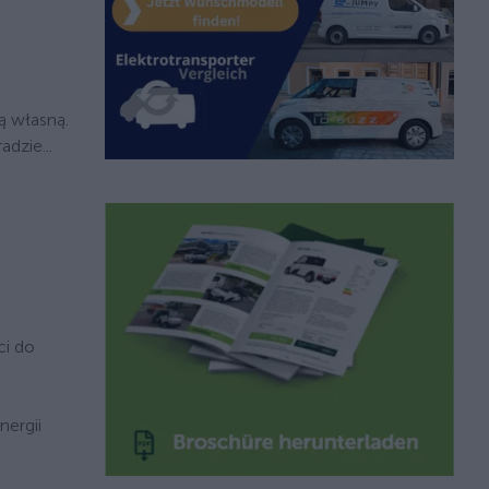
ą własną.
dzie...
ci do
nergii