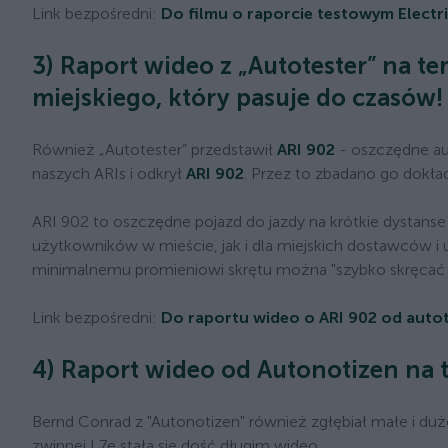
Link bezpośredni:
Do filmu o raporcie testowym Electri
3) Raport wideo z „Autotester” na 
miejskiego, który pasuje do czasów!
Również „Autotester” przedstawił
ARI 902
- oszczędne aut
naszych ARIs i odkrył
ARI 902
. Przez to zbadano go dokła
ARI 902 to oszczędne pojazd do jazdy na krótkie dystans
użytkowników w mieście, jak i dla miejskich dostawców i
minimalnemu promieniowi skrętu można "szybko skręcać
Link bezpośredni:
Do raportu wideo o ARI 902 od autot
4) Raport wideo od Autonotizen na t
Bernd Conrad z "Autonotizen" również zgłębiał małe i du
zwinnej L7e stała się dość długim wideo.