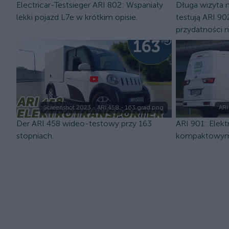
Electricar-Testsieger ARI 802: Wspaniały
Długa wizyta 
lekki pojazd L7e w krótkim opisie.
testują ARI 9
przydatności n
Screenshot 2023 - ARI 458 - 163 grad.png
ARI
Der ARI 458 wideo-testowy przy 163
ARI 901: Elekt
stopniach.
kompaktowym w