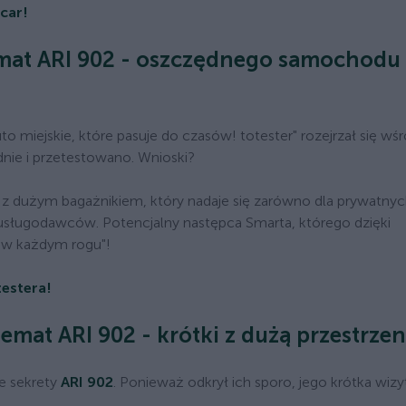
car!
temat ARI 902 - oszczędnego samochodu
o miejskie, które pasuje do czasów! totester" rozejrzał się wś
dnie i przetestowano. Wnioski?
e z dużym bagażnikiem, który nadaje się zarówno dla prywatny
 usługodawców. Potencjalny następca Smarta, którego dzięki
 w każdym rogu"!
estera!
emat ARI 902 - krótki z dużą przestrzen
że sekrety
ARI 902
. Ponieważ odkrył ich sporo, jego krótka wiz