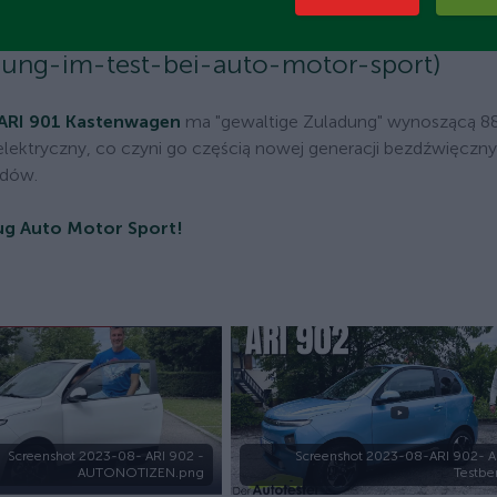
ors.com/magazin/neuigkeiten/ari-901-
dung-im-test-bei-auto-motor-sport)
ARI 901 Kastenwagen
ma "gewaltige Zuladung" wynoszącą 88
elektryczny, co czyni go częścią nowej generacji bezdźwięczny
odów.
ug Auto Motor Sport!
Screenshot 2023-08- ARI 902 -
Screenshot 2023-08-ARI 902- Au
AUTONOTIZEN.png
Testbe