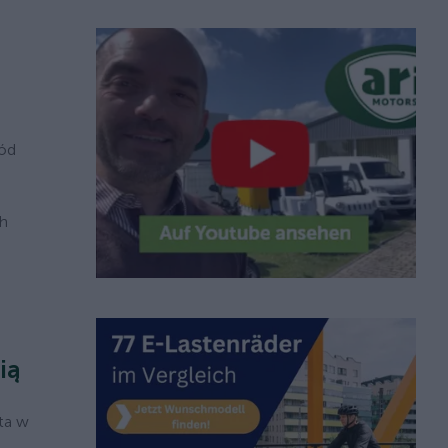
ród
ch
ią
yta w