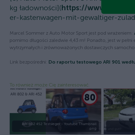
kg ładowności](
https://www.ari-mot
er-kastenwagen-mit-gewaltiger-zula
Marcel Sommer z Auto Motor Sport jest pod wrażeniem:
pomimo długości zaledwie 4,43 m! Ponadto, jest w pełni 
wytrzymałych i zrównoważonych dostawczych samoch
Link bezpośredni:
Do raportu testowego ARI 901 wedł
To również może Cię zainteresować.
ARI 802 452 Testsieger - Youtube Thumbnail
.png