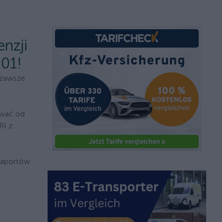
enzji
901!
: zawsze
rwać od
RI z
 raportów