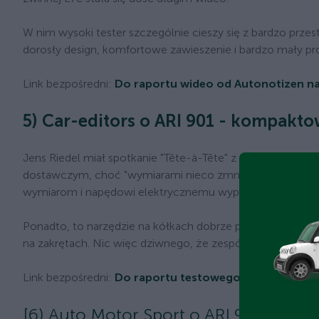
W nim wysoki tester szczególnie cieszy się z bardzo prze
dorosły design, komfortowe zawieszenie i bardzo mały pro
Link bezpośredni:
Do raportu wideo od Autonotizen na
5) Car-editors o ARI 901 - kompakt
Jens Riedel miał spotkanie "Tête-à-Tête" z
ARI 901 Kast
dostawczym, choć "wymiarami nieco zmniejszonymi". To 
wymiarom i napędowi elektrycznemu wypełnia "niszę, któr
Ponadto, to narzędzie na kółkach dobrze porusza się ta
na zakrętach. Nic więc dziwnego, że zespół Car-editors "
Link bezpośredni:
Do raportu testowego ARI 901 od Ca
[6) Auto Motor Sport o ARI 901 - cał