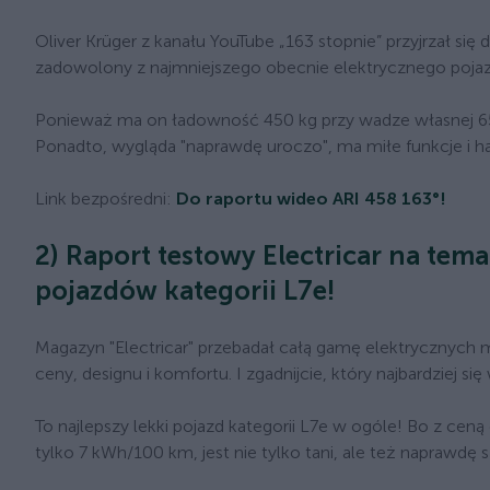
Oliver Krüger z kanału YouTube „163 stopnie” przyjrzał się 
zadowolony z najmniejszego obecnie elektrycznego poja
Ponieważ ma on ładowność 450 kg przy wadze własnej 65
Ponadto, wygląda "naprawdę uroczo", ma miłe funkcje i ha
Link bezpośredni:
Do raportu wideo ARI 458 163°!
2) Raport testowy Electricar na tem
pojazdów kategorii L7e!
Magazyn "Electricar" przebadał całą gamę elektrycznych
ceny, designu i komfortu. I zgadnijcie, który najbardziej s
To najlepszy lekki pojazd kategorii L7e w ogóle! Bo z ce
tylko 7 kWh/100 km, jest nie tylko tani, ale też naprawdę s