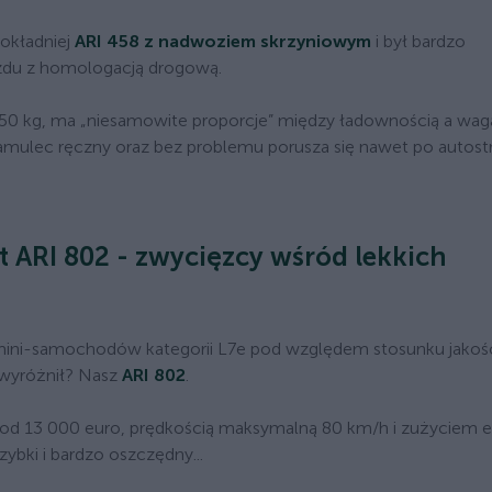
dokładniej
ARI 458 z nadwoziem skrzyniowym
i był bardzo
zdu z homologacją drogową.
0 kg, ma „niesamowite proporcje” między ładownością a wag
mulec ręczny oraz bez problemu porusza się nawet po autostra
at ARI 802 - zwycięzcy wśród lekkich
 mini-samochodów kategorii L7e pod względem stosunku jakoś
ię wyróżnił? Nasz
ARI 802
.
ną od 13 000 euro, prędkością maksymalną 80 km/h i zużyciem e
zybki i bardzo oszczędny...