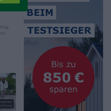
kurz
5 kg,
ch,
totester
richt.png