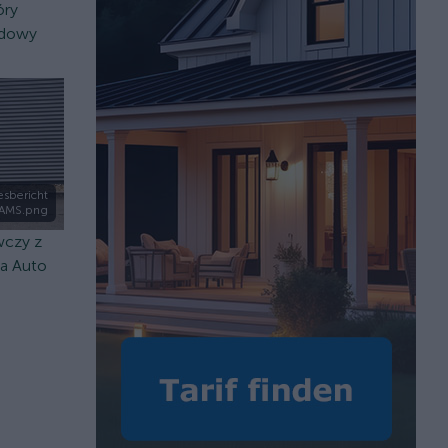
óry
odowy
sbericht
AMS.png
wczy z
a Auto