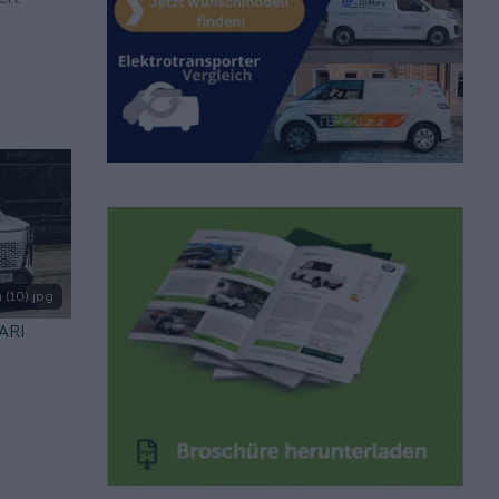
 (10).jpg
 ARI