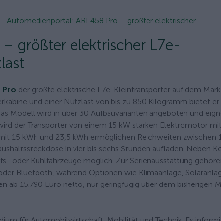
Automedienportal: ARI 458 Pro – größter elektrischer...
– größter elektrischer L7e-
last
 Pro
der größte elektrische L7e-Kleintransporter auf dem Markt 
rkabine und einer Nutzlast von bis zu 850 Kilogramm bietet er
s Modell wird in über 30 Aufbauvarianten angeboten und eigne
 wird der Transporter von einem 15 kW starken Elektromotor mit
 mit 15 kWh und 23,5 kWh ermöglichen Reichweiten zwischen 
aushaltssteckdose in vier bis sechs Stunden aufladen. Neben Ko
ufs- oder Kühlfahrzeuge möglich. Zur Serienausstattung gehöre
oder Bluetooth, während Optionen wie Klimaanlage, Solaranla
n ab 15.790 Euro netto, nur geringfügig über dem bisherigen M
um für Automobilwirtschaft, Mobilität und Technik. Es informi