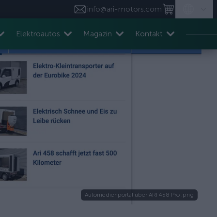
info@ari-motors.com
Elektroautos
Magazin
Kontakt
Automedienportal über ARI 458 Pro .png