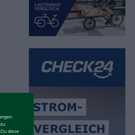
zungen
 zu
t Du diese