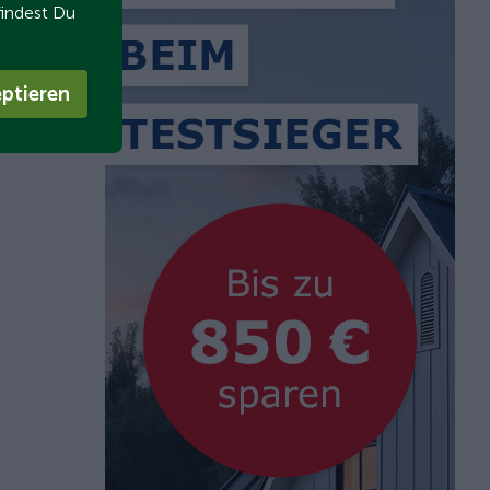
findest Du
ptieren