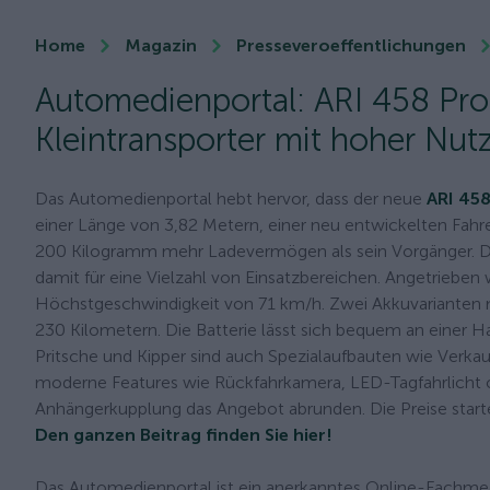
Home
Magazin
Presseveroeffentlichungen
Automedienportal: ARI 458 Pro 
Kleintransporter mit hoher Nutz
Das Automedienportal hebt hervor, dass der neue
ARI 458
einer Länge von 3,82 Metern, einer neu entwickelten Fahre
200 Kilogramm mehr Ladevermögen als sein Vorgänger. Da
damit für eine Vielzahl von Einsatzbereichen. Angetrieben
Höchstgeschwindigkeit von 71 km/h. Zwei Akkuvarianten
230 Kilometern. Die Batterie lässt sich bequem an einer H
Pritsche und Kipper sind auch Spezialaufbauten wie Verka
moderne Features wie Rückfahrkamera, LED-Tagfahrlicht 
Anhängerkupplung das Angebot abrunden. Die Preise starte
Den ganzen Beitrag finden Sie hier!
Das Automedienportal ist ein anerkanntes Online-Fachmedi