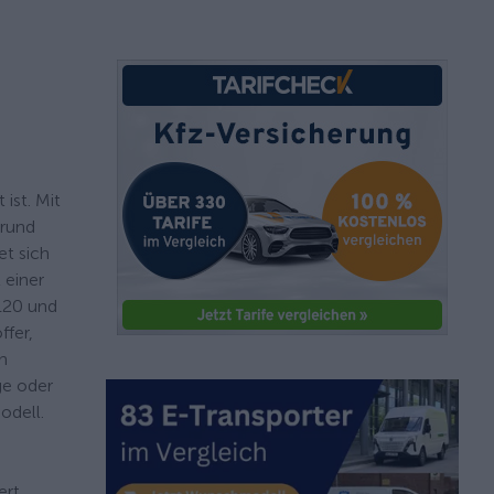
ist. Mit
 rund
t sich
 einer
120 und
ffer,
n
ge oder
odell.
ert