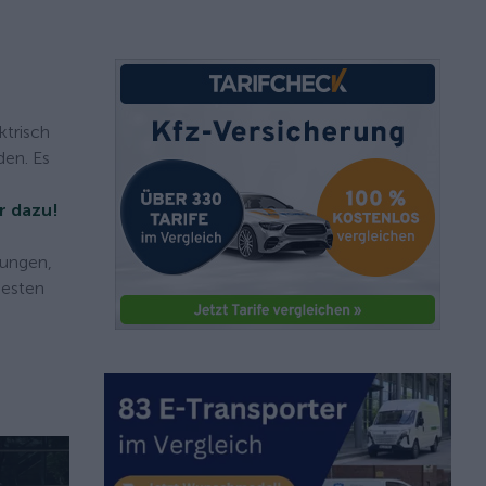
ktrisch
den. Es
r dazu!
dungen,
uesten