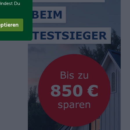
findest Du
ptieren