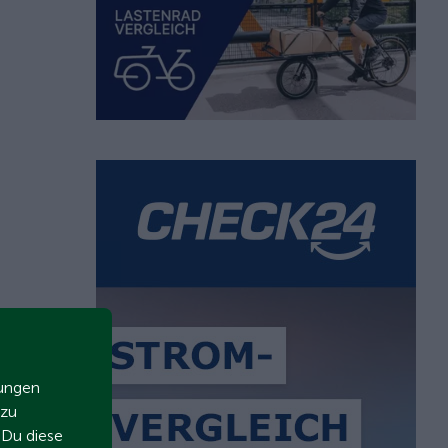
zungen
 zu
t Du diese