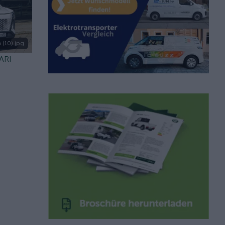
 (10).jpg
 ARI