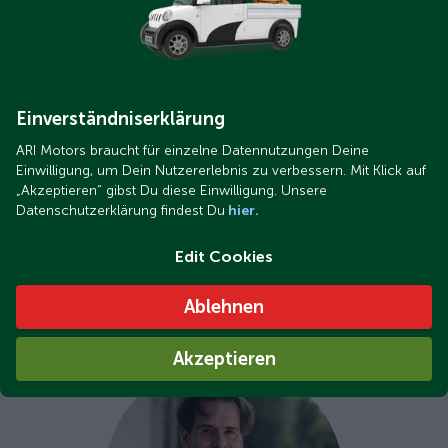
Einverständniserklärung
Südbayern & Österreich
ARI Motors braucht für einzelne Datennutzungen Deine
Einwilligung, um Dein Nutzererlebnis zu verbessern. Mit Klick auf
„Akzeptieren“ gibst Du diese Einwilligung. Unsere
Alexander Moser
pracuje dla ARI Motors jako
Datenschutzerklärung findest Du
hier.
przedstawiciel obszaru
Südbayern i Austria
odpowiedzialny za serwis i sprzedaż. Jako doświadczony
Edit Cookies
menedżer ds. jakości, jest dostępny do odpowiedzi na
wszystkie pytania dotyczące naszych pojazdów
Ablehnen
elektrycznych i chętnie przyjedzie do Państwa, aby
zaprezentować jeden z naszych pojazdów na miejscu.
Akzeptieren