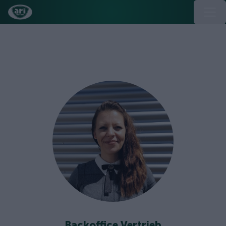
Przegląd osób kontaktowych ds.
serwisu i sprzedaży
Backoffice Vertrieb