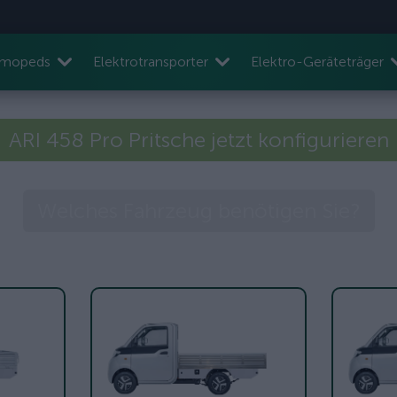
nmopeds
Elektrotransporter
Elektro-Geräteträger
ARI 458 Pro Pritsche jetzt konfigurieren
Welches Fahrzeug benötigen Sie?