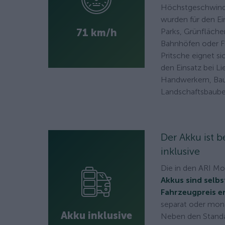
Höchstgeschwindi
wurden für den Ei
71 km/h
Parks, Grünfläche
Bahnhöfen oder Fl
Pritsche eignet si
den Einsatz bei Lie
Handwerkern, Bau
Landschaftsbaub
Der Akku ist 
inklusive
Die in den ARI M
Akkus sind selbs
Fahrzeugpreis e
separat oder mona
Akku inklusive
Neben den Standa