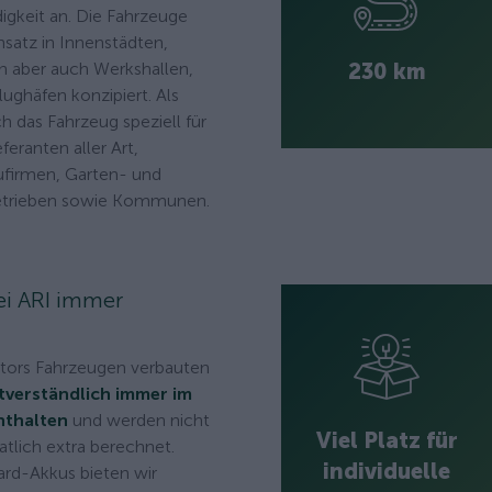
gkeit an. Die Fahrzeuge
nsatz in Innenstädten,
230 km
n aber auch Werkshallen,
ughäfen konzipiert. Als
ch das Fahrzeug speziell für
feranten aller Art,
firmen, Garten- und
etrieben sowie Kommunen.
bei ARI immer
otors Fahrzeugen verbauten
tverständlich immer im
nthalten
und werden nicht
Viel Platz für
tlich extra berechnet.
individuelle
rd-Akkus bieten wir