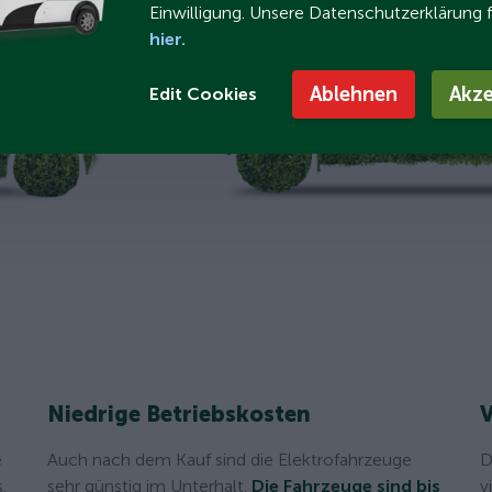
Einwilligung. Unsere Datenschutzerklärung 
hier.
Ablehnen
Akze
Edit Cookies
Niedrige Betriebskosten
V
e
Auch nach dem Kauf sind die Elektrofahrzeuge
D
.
sehr günstig im Unterhalt.
Die Fahrzeuge sind bis
v