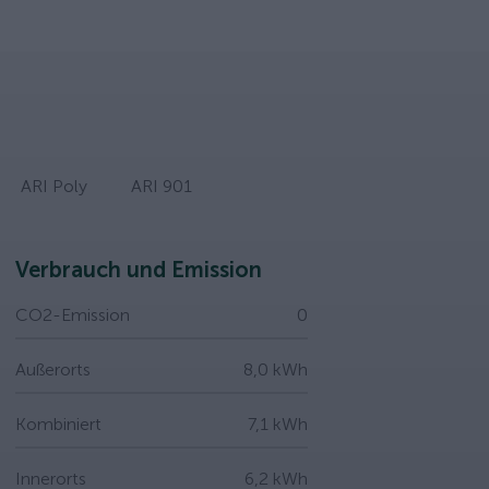
ARI Poly
ARI 901
Verbrauch und Emission
CO2-Emission
0
Außerorts
8,0 kWh
Kombiniert
7,1 kWh
Innerorts
6,2 kWh