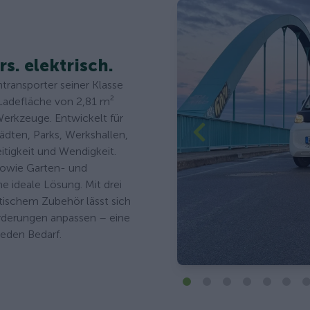
rs. elektrisch.
ntransporter seiner Klasse
 Ladefläche von 2,81 m²
 Werkzeuge. Entwickelt für
tädten, Parks, Werkshallen,
itigkeit und Wendigkeit.
sowie Garten- und
e ideale Lösung. Mit drei
tischem Zubehör lässt sich
orderungen anpassen – eine
jeden Bedarf.