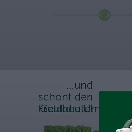
...und
schont den
Freut die Umwelt
Geldbeutel