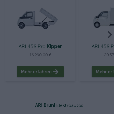
ARI 458 Pro
Kipper
ARI 458 P
16.290,00 €
20.5
Mehr erfahren
Mehr er
ARI Bruni
Elektroautos