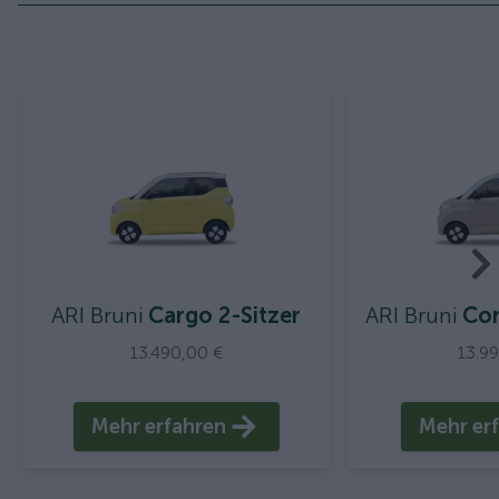
ARI Bruni
Cargo 2-Sitzer
ARI Bruni
Com
13.490,00 €
13.9
Mehr erfahren
Mehr er