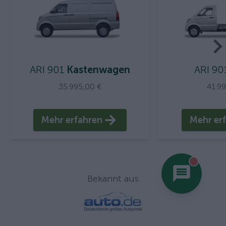
ARI 901
Kastenwagen
ARI 90
35.995,00 €
41.9
Mehr erfahren
Mehr er
You hav
Bekannt aus