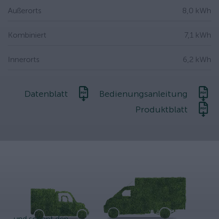
Außerorts
8,0 kWh
Kombiniert
7,1 kWh
Innerorts
6,2 kWh
Datenblatt
Bedienungsanleitung
Produktblatt
...und schont den