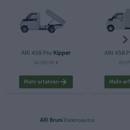
ARI 458 Pro
Kipper
ARI 458 P
16.290,00 €
20.5
Mehr erfahren
Mehr er
ARI Bruni
Elektroautos