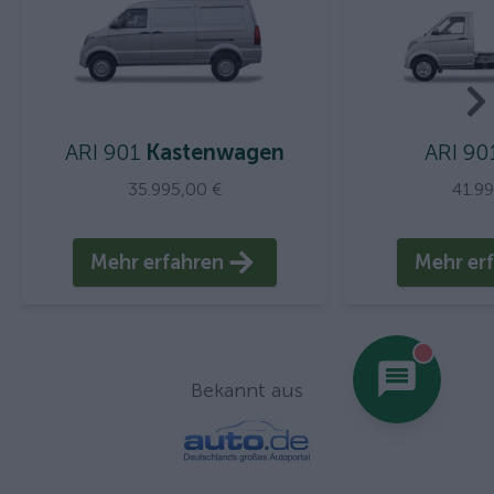
ARI 901
Kastenwagen
ARI 90
35.995,00 €
41.9
Mehr erfahren
Mehr er
You hav
Bekannt aus