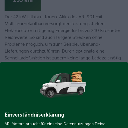
235 km
Der 42 kW Lithium-Ionen-Akku des ARI 901 mit
Müllsammelaufbau versorgt den leistungsstarken
Elektromotor mit genug Energie für bis zu 240 Kilometer
Reichweite. So sind auch längere Strecken ohne
Probleme möglich, um zum Beispiel Überland-
Lieferungen durchzuführen. Durch optionale eine
Schnellladefunktion ist zudem keine lange Ladezeit nötig.
Der Akku ist bei ARI immer
inklusive
Akku
inklusive
Einverständniserklärung
Die in den ARI Motors Fahrzeugen verbauten
Akkus sind
ARI Motors braucht für einzelne Datennutzungen Deine