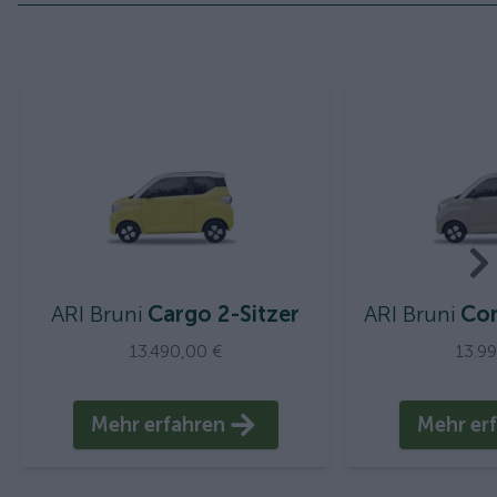
ARI Bruni
Cargo 2-Sitzer
ARI Bruni
Com
13.490,00 €
13.9
Mehr erfahren
Mehr er