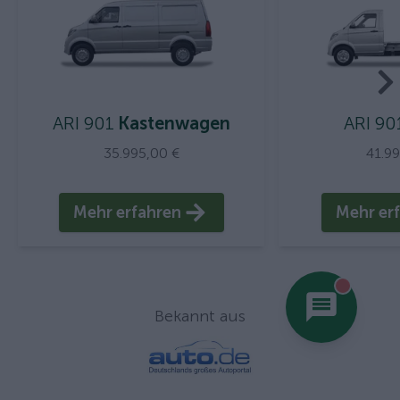
ARI 901
Kastenwagen
ARI 90
35.995,00 €
41.9
Mehr erfahren
Mehr er
You hav
Bekannt aus