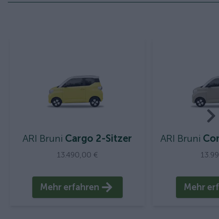
ARI Bruni
Cargo 2-Sitzer
ARI Bruni
Com
13.490,00 €
13.9
Mehr erfahren
Mehr er