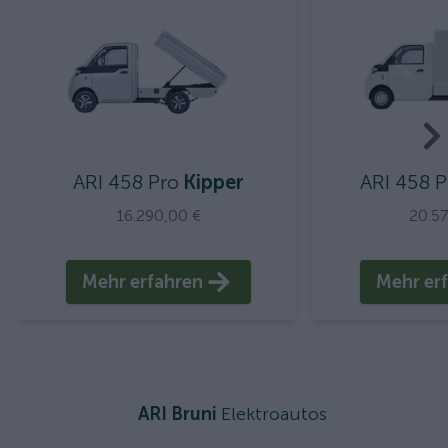
ARI 458 Pro
Kipper
ARI 458 P
16.290,00 €
20.5
Mehr erfahren
Mehr er
ARI Bruni
Elektroautos