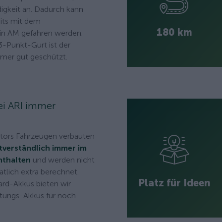
gkeit an. Dadurch kann
its mit dem
180 km
n AM gefahren werden.
-Punkt-Gurt ist der
mer gut geschützt.
bei ARI immer
otors Fahrzeugen verbauten
tverständlich immer im
nthalten
und werden nicht
tlich extra berechnet.
Platz für Ideen
rd-Akkus bieten wir
stungs-Akkus für noch