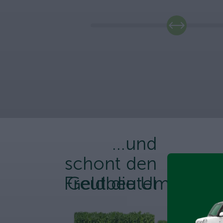
...und
schont den
Freut die Umwelt
Geldbeutel