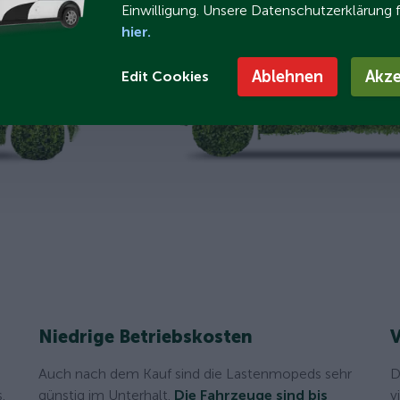
Einwilligung. Unsere Datenschutzerklärung 
hier.
Ablehnen
Akze
Edit Cookies
Niedrige Betriebskosten
V
Auch nach dem Kauf sind die Lastenmopeds sehr
D
.
günstig im Unterhalt.
Die Fahrzeuge sind bis
v