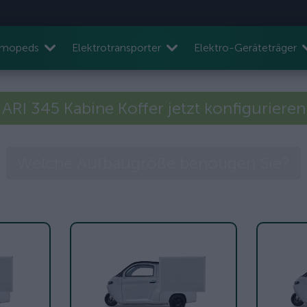
nmopeds
Elektrotransporter
Elektro-Geräteträger
ARI 345 Kabine Koffer jetzt konfigurieren
Welche Aufbaugröße benötigen Sie?