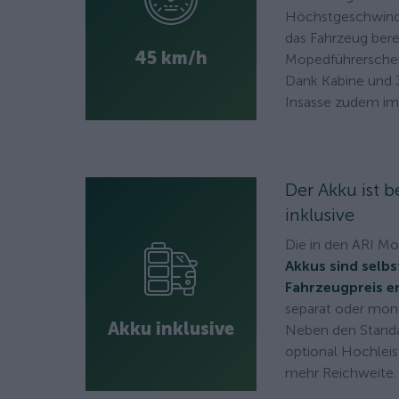
Höchstgeschwindi
das Fahrzeug bere
45 km/h
Mopedführerschei
Dank Kabine und 3
Insasse zudem im
Der Akku ist 
inklusive
Die in den ARI M
Akkus sind selbs
Fahrzeugpreis e
separat oder mona
Akku inklusive
Neben den Standa
optional Hochlei
mehr Reichweite.