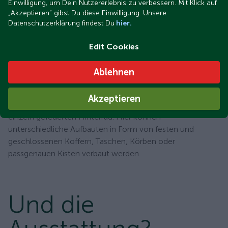
Einwilligung, um Dein Nutzererlebnis zu verbessern. Mit Klick auf
„Akzeptieren“ gibst Du diese Einwilligung. Unsere
Datenschutzerklärung findest Du
hier.
Viel Platz für individuelle Ideen
Edit Cookies
Platz für
Ideen
Ablehnen
Das Lastenmoped verfügt über zwei stabile Gepäckträger.
Akzeptieren
Einer befindet sich über dem Vorderrad, einer über dem
einzeln gefederten Hinterrad. Hier können
unterschiedliche Aufbauten in Form von festen und
geschlossenen Koffern, Taschen, Körben oder
passgenauen Kisten verbaut werden.
Und die