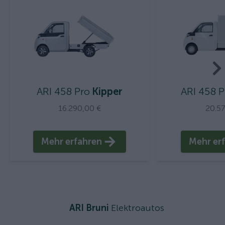
ARI 458 Pro
Kipper
ARI 458 P
16.290,00 €
20.5
Mehr erfahren
Mehr er
ARI Bruni
Elektroautos