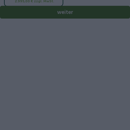
2.995,00 €
zzgl. MwSt.
weiter