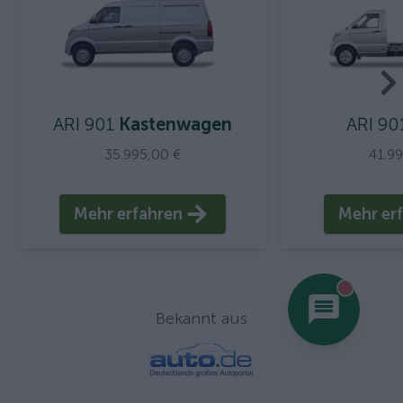
ARI 901
Kastenwagen
ARI 90
35.995,00 €
41.9
Mehr erfahren
Mehr er
You hav
Bekannt aus