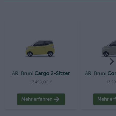
ARI Bruni
Cargo 2-Sitzer
ARI Bruni
Com
13.490,00 €
13.9
Mehr erfahren
Mehr er