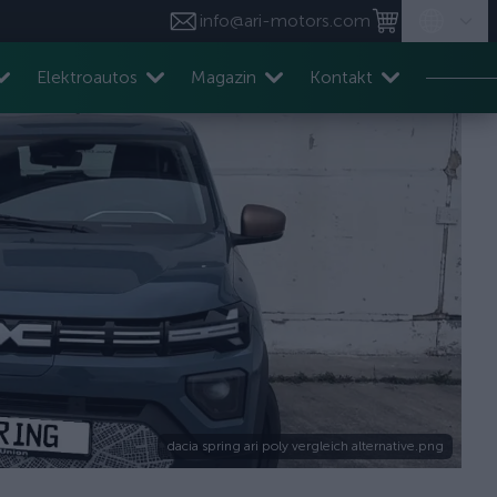
info@ari-motors.com
Elektroautos
Magazin
Kontakt
dacia spring ari poly vergleich alternative.png