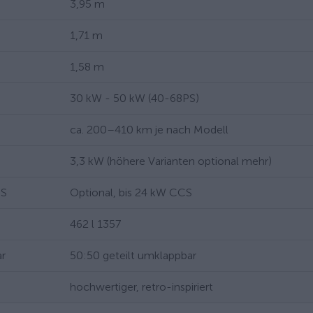
3,95 m
1,71 m
1,58 m
30 kW - 50 kW (40-68PS)
ca. 200–410 km je nach Modell
3,3 kW (höhere Varianten optional mehr)
CS
Optional, bis 24 kW CCS
462 l 1357
ar
50:50 geteilt umklappbar
hochwertiger, retro-inspiriert