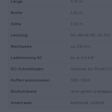
Länge
3,73 m
Breite
1,62 m
Höhe
1,50 m
Leistung
33–48 kW (45–65 PS)
Reichweite
ca. 230 km
Ladeleistung AC
bis zu 6,6 kW
DC-Schnellladen
Optional, bis 30 kW C
Kofferraumvolumen
308 l 1004
Rücksitzbank
nicht geteilt umklappb
Innenraum
funktional, schlicht