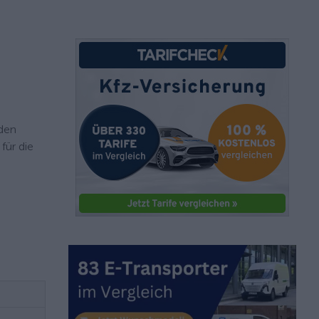
 den
für die