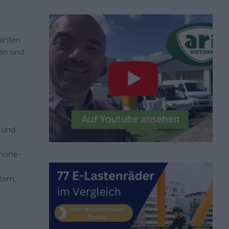
ianten.
n sind.
 und
phone-
stem,