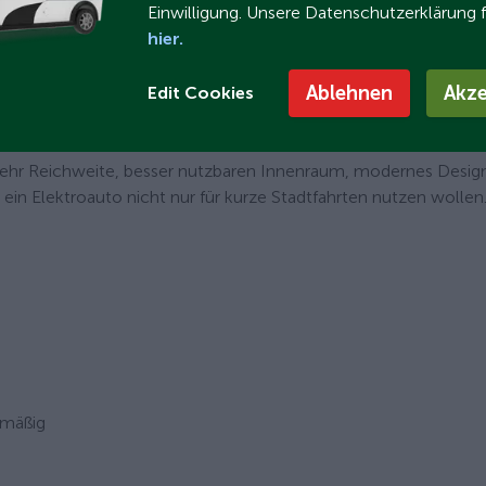
t kleinen Preis sucht – etwa für Kurzstrecken, Stadtverkehr ode
Einwilligung. Unsere Datenschutzerklärung 
asis. Kompromisse bei Platz, Verarbeitung und Ladeleistung s
hier.
Ablehnen
Akze
Edit Cookies
ehr Reichweite, besser nutzbaren Innenraum, modernes Desig
 ein Elektroauto nicht nur für kurze Stadtfahrten nutzen wollen
nmäßig