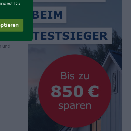
r als
findest Du
ind
ptieren
n und
.