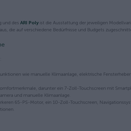
ng und des
ARI Poly
ist die Ausstattung der jeweiligen Modellvar
aus, die auf verschiedene Bedürfnisse und Budgets zugeschnitte
me
:
unktionen wie manuelle Klimaanlage, elektrische Fensterheber
e Komfortmerkmale, darunter ein 7-Zoll-Touchscreen mit Smart
rkamera und manuelle Klimaanlage.
ärkeren 65-PS-Motor, ein 10-Zoll-Touchscreen, Navigationssy
tionen.