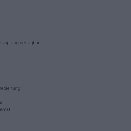
kupplung verfügbar
 Bedienung
l
remst