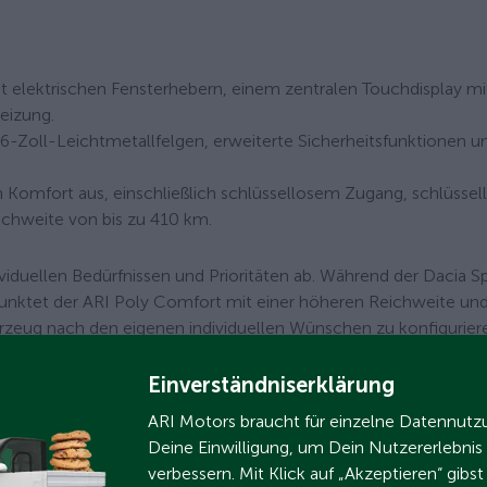
it elektrischen Fensterhebern, einem zentralen Touchdisplay mi
eizung.
6-Zoll-Leichtmetallfelgen, erweiterte Sicherheitsfunktionen u
Komfort aus, einschließlich schlüssellosem Zugang, schlüsse
eichweite von bis zu 410 km.
viduellen Bedürfnissen und Prioritäten ab. Während der Dacia Sp
unktet der ARI Poly Comfort mit einer höheren Reichweite un
hrzeug nach den eigenen individuellen Wünschen zu konfigurier
Einverständniserklärung
ARI Motors braucht für einzelne Datennut
Deine Einwilligung, um Dein Nutzererlebnis
verbessern. Mit Klick auf „Akzeptieren“ gibs