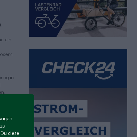
t
nd ein
llosem
ring in
d
en.
zungen
 zu
t Du diese