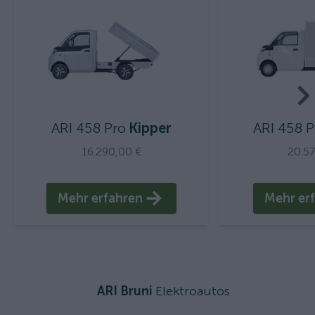
ARI 458 Pro
Kipper
ARI 458 P
16.290,00 €
20.5
Mehr erfahren
Mehr er
ARI Bruni
Elektroautos