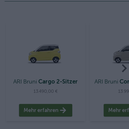
ARI Bruni
Cargo 2-Sitzer
ARI Bruni
Com
13.490,00 €
13.9
Mehr erfahren
Mehr er