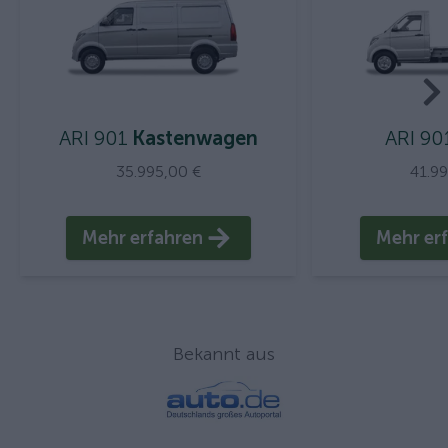
ARI 901
Kastenwagen
ARI 90
35.995,00 €
41.9
Mehr erfahren
Mehr er
You hav
Bekannt aus