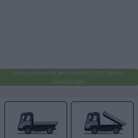
Konfigurieren Sie jetzt den ARI 1570 Elektro-
Geräteträger
Welchen Aufbau benötigen Sie?