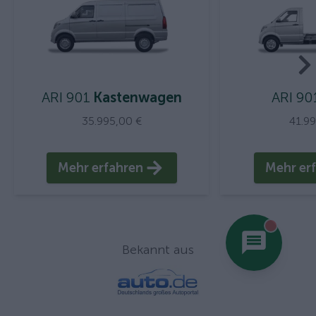
ARI 901
Kastenwagen
ARI 90
35.995,00 €
41.9
Mehr erfahren
Mehr er
You hav
Bekannt aus