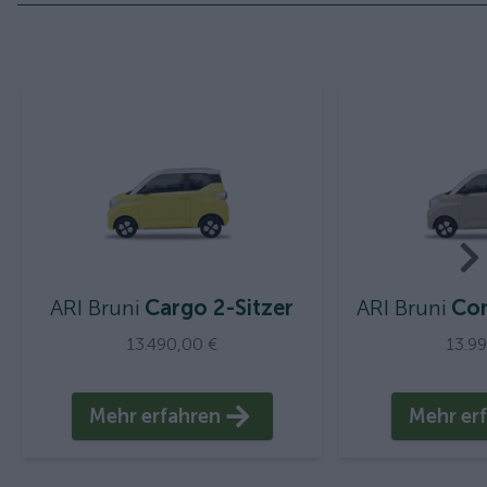
ARI Bruni
Cargo 2-Sitzer
ARI Bruni
Com
13.490,00 €
13.9
Mehr erfahren
Mehr er