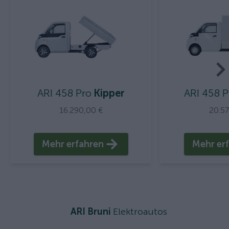
ARI 458 Pro
Kipper
ARI 458 P
16.290,00 €
20.5
Mehr erfahren
Mehr er
ARI Bruni
Elektroautos