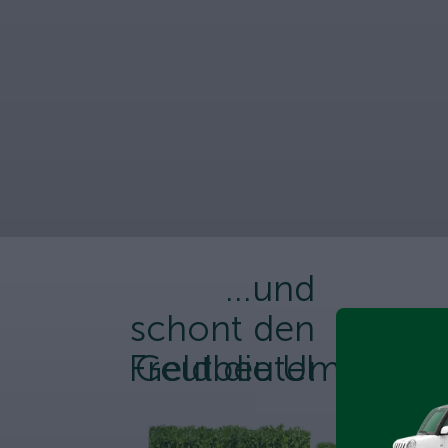
...und
schont den
Freut die Umwelt
Geldbeutel