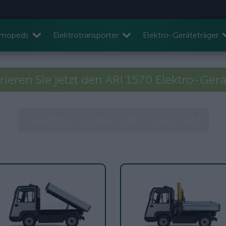
nmopeds
Elektrotransporter
Elektro-Geräteträger
rieren Sie jetzt den ARI 1570 Elektro-Gerä
Welchen Aufbau benötigen Sie?