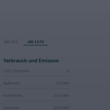
ARI 901
ARI 1570
Verbrauch und Emission
CO2-Emission
0
Außerorts
20 kWh
Kombiniert
19,2 kWh
Innerorts
18,4 kWh