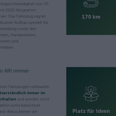
hstgeschwindigkeit von 70
und 1500 Kilogramm
170 km
en. Das Fahrzeug eignet
obusten Aufbau speziell für
Anwendung sowie den
ranten, Handwerkern,
munen und
trieben.
bei ARI immer
otors Fahrzeugen verbauten
tverständlich immer im
nthalten
und werden nicht
tlich extra berechnet.
Platz für Ideen
rd-Akkus bieten wir