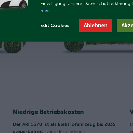
Einwilligung. Unsere Datenschutzerklärung 
hier.
Ablehnen
Akze
Edit Cookies
Niedrige Betriebskosten
V
Der ARI 1570 ist als Elektrofahrzeug bis 2035
D
steuerbefreit
. Dank des niedrigen
v