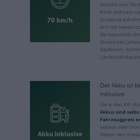
erreicht eine Höc
km/h und kann r
70 km/h
Zuladung aufnehm
sich mit seinem r
die industrielle 
Einsatz bei Liefe
Baufirmen, Kom
Landschaftsbaube
Der Akku ist 
inklusive
Die in den ARI M
Akkus sind selbs
Fahrzeugpreis e
separat oder mona
Akku inklusive
Neben den Standa