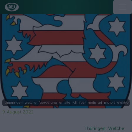
thueringen_welche_foerderung_erhalte_ich_fuer_mein_ari_motors_elektrof
9. August 2021
Thüringen: Welche